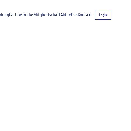
ldung
Fachbetriebe
Mitgliedschaft
Aktuelles
Kontakt
Login