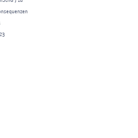
nSchG ) zu
Konsequenzen
3
23