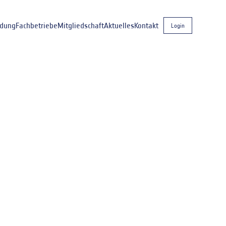
ldung
Fachbetriebe
Mitgliedschaft
Aktuelles
Kontakt
Login