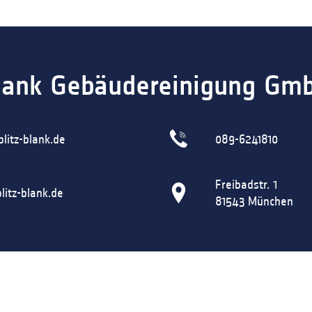
blank Gebäudereinigung Gm
litz-blank.de
089-6241810
Freibadstr. 1
itz-blank.de
81543
München