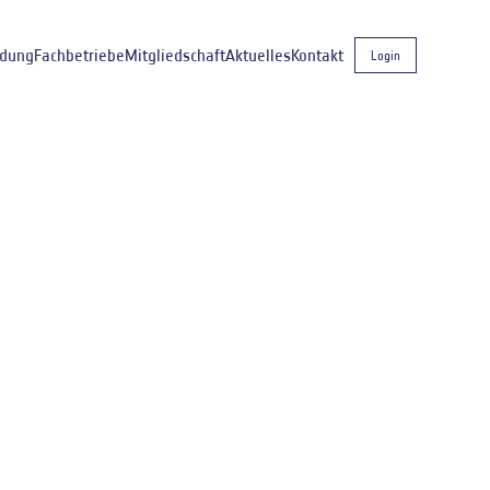
ldung
Fachbetriebe
Mitgliedschaft
Aktuelles
Kontakt
Login