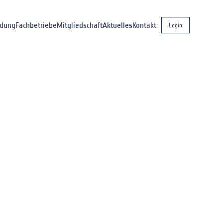
ldung
Fachbetriebe
Mitgliedschaft
Aktuelles
Kontakt
Login