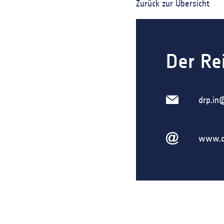
Zurück zur Übersicht
Der Re
drp.in
www.de