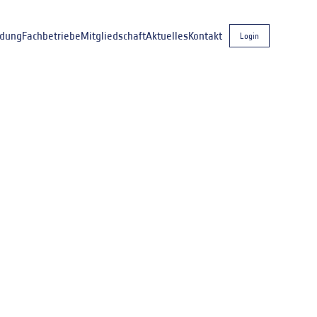
ldung
Fachbetriebe
Mitgliedschaft
Aktuelles
Kontakt
Login