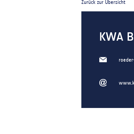
Zurück zur Übersicht
KWA Be
roede
www.k