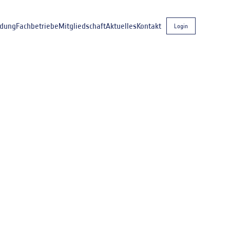
ldung
Fachbetriebe
Mitgliedschaft
Aktuelles
Kontakt
Login