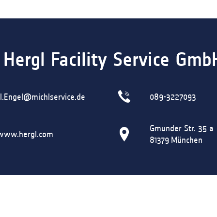
 Hergl Facility Service Gmb
l.Engel@michlservice.de
089-3227093
Gmunder Str. 35 a
/www.hergl.com
81379
München